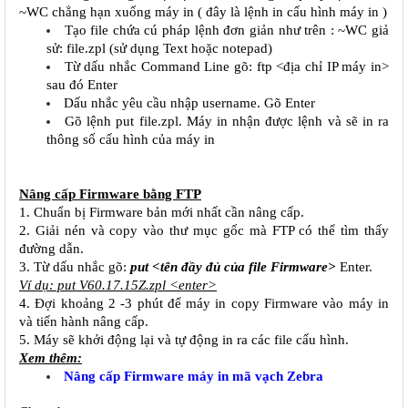
~WC chẳng hạn xuống máy in ( đây là lệnh in cấu hình máy in )
Tạo file chứa cú pháp lệnh đơn giản như trên : ~WC giả 
sử: file.zpl (sử dụng Text hoặc notepad)
Từ dấu nhắc Command Line gõ: 
ftp <địa chỉ IP máy in> 
sau đó Enter
Dấu nhắc yêu cầu nhập username. Gõ Enter
Gõ lệnh put file.zpl. Máy in nhận được lệnh và sẽ in ra 
thông số cấu hình của máy in
Nâng cấp Firmware bằng FTP
1. Chuẩn bị Firmware bản mới nhất cần nâng cấp.
2. Giải nén và copy vào thư mục gốc mà FTP có thể tìm thấy 
đường dẫn.
3. Từ dấu nhắc gõ: 
put <tên đầy đủ của file Firmware>
 Enter.
Ví dụ: put V60.17.15Z.zpl <enter>
4. Đợi khoảng 2 -3 phút để máy in copy Firmware vào máy in 
và tiến hành nâng cấp.
5. Máy sẽ khởi động lại và tự động in ra các file cấu hình.
Xem thêm:
Nâng cấp Firmware máy in mã vạch Zebra