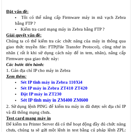
Đặt vấn đề:
Tôi có thể nâng cấp Firmware máy in mã vạch Zebra 
bằng FTP ?
Kiểm tra card mạng máy in Zebra bằng FTP ?
Giải quyết vấn đề:
Chúng ta có thể kiểm tra các chức năng của máy in thông qua 
giao thức truyền file: FTP(File Transfer Protocol), cũng như in 
nhãn ( rất ít khi sử dụng cách này để in tem, nhãn), nâng cấp 
Firmware qua giao thức này:
Các bước tiến hành:
1. Gán địa chỉ IP cho máy in Zebra 
Xem thêm:
Sét IP tĩnh máy in Zebra 110Xi4
Sét IP máy in Zebra ZT410 ZT420
Đặt IP máy in ZT230
Sét IP tĩnh máy in ZM400 ZM600
2. Sử dụng lệnh PING để kiểm tra máy in đã được sét địa chỉ IP 
và đã thông mạng chưa.
Test card mạng máy in
Để kiểm tra Printer Server đã có thể hoạt động đầy đủ chức năng 
chưa, chúng ta sẽ gửi một lệnh in test bằng cú pháp lệnh ZPL: 