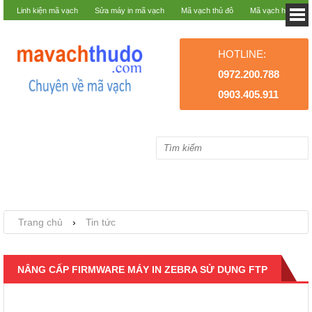
Linh kiện mã vạch
Sửa máy in mã vạch
Mã vạch thủ đô
Mã vạch hà nội
HOTLINE:
0972.200.788
0903.405.911
Trang chủ
›
Tin tức
NÂNG CẤP FIRMWARE MÁY IN ZEBRA SỬ DỤNG FTP