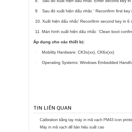
8.
Sau đó xuất hiện dấu nhăc’ Enter second key in 
9.
Sau đó xuất hiện dấu nhăc ‘ Reconfirm first key i
10.
Xuất hiện dấu nhắc’ Reconfirm second key in 6 s
11.
Màn hình xuất hiện dấu nhắc ’ Clean boot confir
Áp dụng cho các thiết bị:
Mobility Hardware: CK3x(xx), CK6x(xx)
·
Operating Systems: Windows Embedded Handh
·
TIN LIÊN QUAN
Calibration bằng tay máy in mã vạch PM43 icon printe
Máy in mã vạch để bàn hiệu suất cao