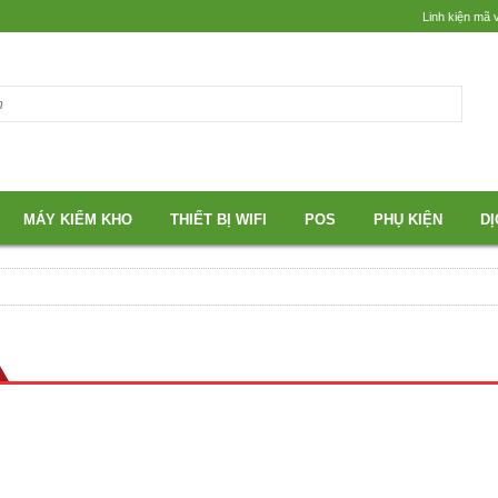
Linh kiện mã 
MÁY KIỂM KHO
THIẾT BỊ WIFI
POS
PHỤ KIỆN
DỊ