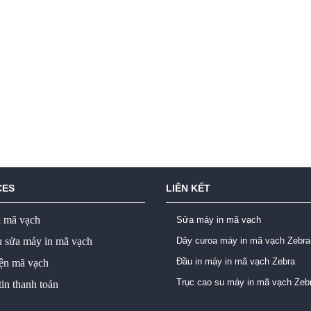
CES
LIÊN KẾT
ị mã vạch
Sửa máy in mã vạch
ụ sửa máy in mã vạch
Dây curoa máy in mã vạch Zebra
Đầu in máy in mã vạch Zebra
iện mã vạch
Trục cao su máy in mã vạch Zeb
in thanh toán