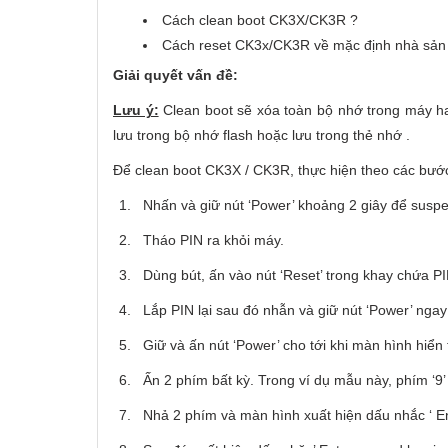
Cách clean boot CK3X/CK3R ?
Cách reset CK3x/CK3R về mặc định nhà sản 
Giải quyết vấn đề:
Lưu ý:
Clean boot sẽ xóa toàn bộ nhớ trong máy han
lưu trong bộ nhớ flash hoặc lưu trong thẻ nhớ .
Để clean boot CK3X / CK3R, thực hiện theo các bướ
1.
Nhấn và giữ nút ‘Power’ khoảng 2 giây để susp
2.
Tháo PIN ra khỏi máy.
3.
Dùng bút, ấn vào nút ‘Reset’ trong khay chứa PI
4.
Lắp PIN lại sau đó nhẫn và giữ nút ‘Power’ ngay 
5.
Giữ và ấn nút ‘Power’ cho tới khi màn hình hiển 
6.
Ấn 2 phím bất kỳ. Trong ví dụ mẫu này, phím ‘9’
7.
Nhả 2 phím và màn hình xuất hiện dấu nhắc ‘ Ente