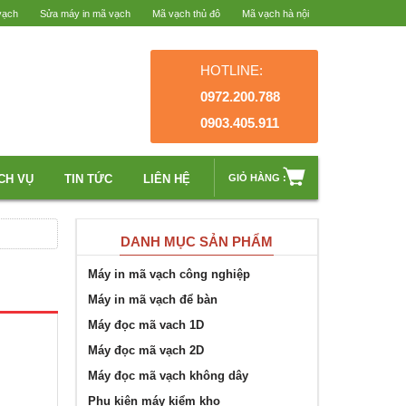
vạch
Sửa máy in mã vạch
Mã vạch thủ đô
Mã vạch hà nội
HOTLINE:
0972.200.788
0903.405.911
CH VỤ
TIN TỨC
LIÊN HỆ
GIỎ HÀNG :
DANH MỤC SẢN PHẨM
Máy in mã vạch công nghiệp
Máy in mã vạch để bàn
Máy đọc mã vach 1D
Máy đọc mã vạch 2D
Máy đọc mã vạch không dây
Phụ kiện máy kiểm kho