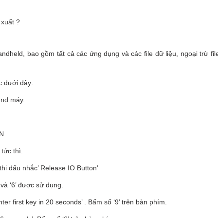
xuất ?
dheld, bao gồm tất cả các ứng dụng và các file dữ liệu, ngoại trừ fi
c dưới đây:
end máy.
N.
tức thì.
thị dấu nhắc’ Release IO Button’
 và ‘6’ được sử dụng.
r first key in 20 seconds’ . Bấm số ‘9’ trên bàn phím.