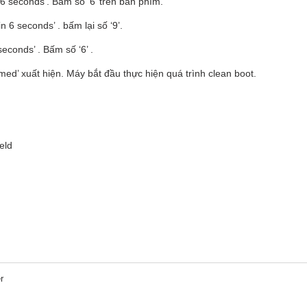
6 seconds’. Bấm số ‘6’ trên bàn phím.
n 6 seconds’ . bấm lại số ‘9’.
econds’ . Bấm số ‘6’ .
med’ xuất hiện. Máy bắt đầu thực hiện quá trình clean boot.
eld
r