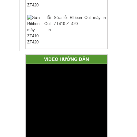
Sửa lỗi Ribbon Out máy in
ZT410 ZT420
VIDEO HƯỚNG DẪN