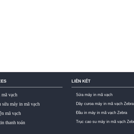
CES
LIÊN KẾT
ị mã vạch
Sửa máy in mã vạch
ụ sửa máy in mã vạch
Dây curoa máy in mã vạch Zebra
Đầu in máy in mã vạch Zebra
iện mã vạch
Trục cao su máy in mã vạch Zeb
in thanh toán