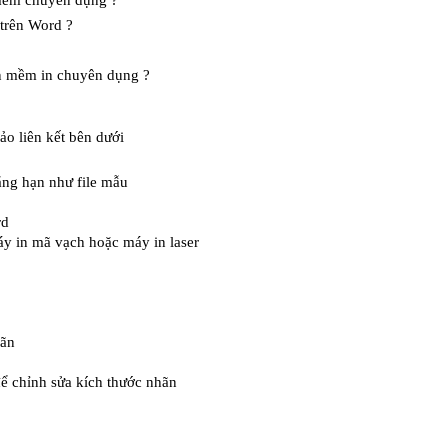
mềm chuyên dụng ?
 trên Word ?
n mềm in chuyên dụng ?
o liên kết bên dưới
hẳng hạn như file mẫu 
rd
áy in mã vạch hoặc máy in laser
hãn
ể chỉnh sửa kích thước nhãn