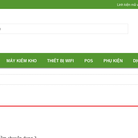
Linh kiện mã 
MÁY KIỂM KHO
THIẾT BỊ WIFI
POS
PHỤ KIỆN
DỊ