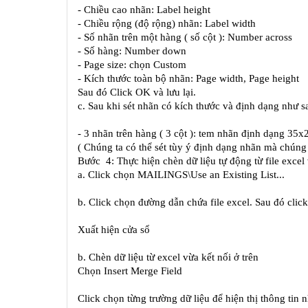
- Chiều cao nhãn: Label height
- Chiều rộng (độ rộng) nhãn: Label width
- Số nhãn trên một hàng ( số cột ): Number across
- Số hàng: Number down
- Page size: chọn Custom
- Kích thước toàn bộ nhãn: Page width, Page height
Sau đó Click OK và lưu lại.
c. Sau khi sét nhãn có kích thước và định dạng như s
- 3 nhãn trên hàng ( 3 cột ): tem nhãn định dạng 35
( Chúng ta có thể sét tùy ý định dạng nhãn mà chúng
Bước  4: Thực hiện chèn dữ liệu tự động từ file excel
a. Click chọn MAILINGS\Use an Existing List...
b. Click chọn đường dẫn chứa file excel. Sau đó cli
Xuất hiện cửa sổ
b. Chèn dữ liệu từ excel vừa kết nối ở trên
Chọn Insert Merge Field
Click chọn từng trường dữ liệu để hiện thị thông tin 