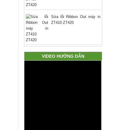
Sửa lỗi Ribbon Out máy in
ZT410 ZT420
VIDEO HƯỚNG DẪN