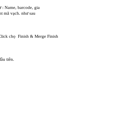
ư : Name, barcode, gia
ont mã vạch. như sau
Click chọ  Finish & Merge Finish
đầu tiên.