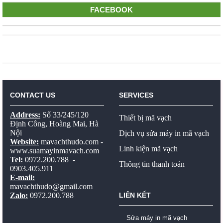
FACEBOOK
CONTACT US
SERVICES
Address:
Số 33/245/120
Thiết bị mã vạch
Định Công, Hoàng Mai, Hà
Nội
Dịch vụ sửa máy in mã vạch
Website:
mavachthudo.com
-
Linh kiện mã vạch
www.suamayinmavach.com
Tel:
0972.200.788 -
Thông tin thanh toán
0903.405.911
E-mail:
mavachthudo@gmail.com
Zalo:
0972.200.788
LIÊN KẾT
Sửa máy in mã vạch