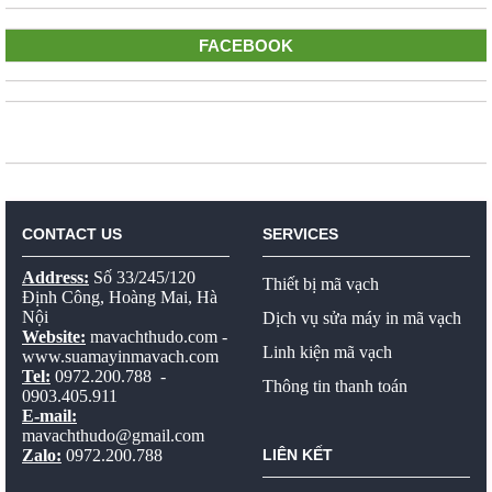
FACEBOOK
CONTACT US
SERVICES
Address:
Số 33/245/120
Thiết bị mã vạch
Định Công, Hoàng Mai, Hà
Nội
Dịch vụ sửa máy in mã vạch
Website:
mavachthudo.com
-
Linh kiện mã vạch
www.suamayinmavach.com
Tel:
0972.200.788 -
Thông tin thanh toán
0903.405.911
E-mail:
mavachthudo@gmail.com
Zalo:
0972.200.788
LIÊN KẾT