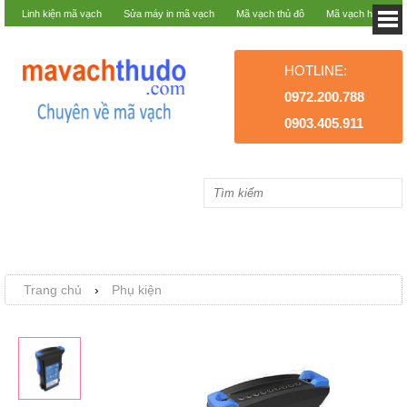
Linh kiện mã vạch
Sửa máy in mã vạch
Mã vạch thủ đô
Mã vạch hà nội
HOTLINE:
0972.200.788
0903.405.911
Trang chủ
›
Phụ kiện