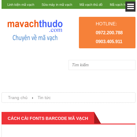
Linh kiện mã vạch
Sửa máy in mã vạch
Mã vạch thủ đô
Mã vạch hà nội
HOTLINE:
0972.200.788
0903.405.911
Trang chủ
›
Tin tức
CÁCH CÀI FONTS BARCODE MÃ VẠCH