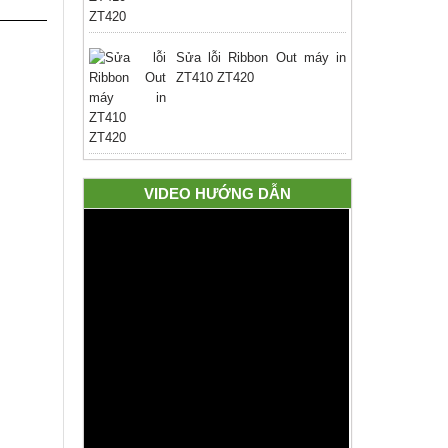
Sửa lỗi Ribbon Out máy in
ZT410 ZT420
VIDEO HƯỚNG DẪN