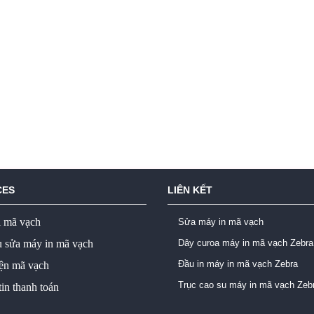
CES
LIÊN KẾT
ị mã vạch
Sửa máy in mã vạch
ụ sửa máy in mã vạch
Dây curoa máy in mã vạch Zebra
Đầu in máy in mã vạch Zebra
iện mã vạch
Trục cao su máy in mã vạch Zeb
in thanh toán