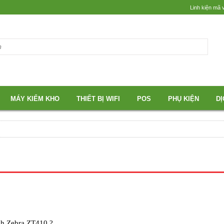
Linh kiện mã 
MÁY KIỂM KHO
THIẾT BỊ WIFI
POS
PHỤ KIỆN
DỊ
ch Zebra ZT410 ?