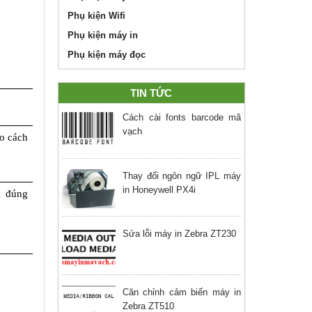
Phụ kiện Wifi
Phụ kiện máy in
Phụ kiện máy đọc
TIN TỨC
Cách cài fonts barcode mã
vạch
o cách 
Thay đổi ngôn ngữ IPL máy
in Honeywell PX4i
ã đúng 
Sửa lỗi máy in Zebra ZT230
Căn chỉnh cảm biến máy in
Zebra ZT510