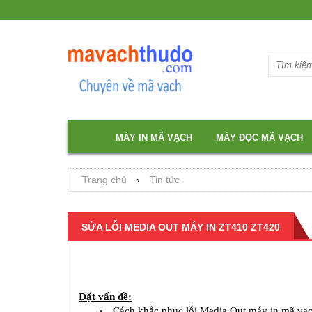
MÁY IN MÃ VẠCH
MÁY ĐỌC MÃ VẠCH
Trang chủ
›
Tin tức
SỬA LỖI MEDIA OUT MÁY IN ZT410 ZT420
Đặt vấn đề:
Cách khắc phục lỗi Media Out máy in mã vạ