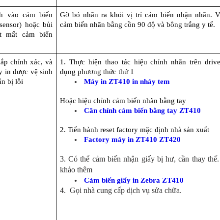
h vào cảm biến 
Gỡ bỏ nhãn ra khỏi vị trí cảm biến nhận nhãn. Vệ
sensor) hoặc bủi 
cảm biến nhãn bằng cồn 90 độ và bông trắng y tế.
 mất cảm biến 
ắp chính xác, và 
1. Thực hiện thao tác hiệu chỉnh nhãn trên drive
 in được vệ sinh 
dụng phương thức thứ 1
n bị lỗi
Máy in ZT410 in nhảy tem
Hoặc hiệu chỉnh cảm biến nhãn bằng tay
Căn chỉnh cảm biến bằng tay ZT410
2. Tiến hành reset factory mặc định nhà sản xuất
Factory máy in ZT410 ZT420
3. Có thể cảm biến nhận giấy bị hư, cần thay thế
khảo thêm
Cảm biến giấy in Zebra ZT410
4. Gọi nhà cung cấp dịch vụ sửa chữa.