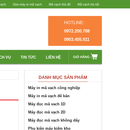
vạch
Sửa máy in mã vạch
Mã vạch thủ đô
Mã vạch hà nội
HOTLINE:
0972.200.788
0903.405.911
CH VỤ
TIN TỨC
LIÊN HỆ
GIỎ HÀNG :
DANH MỤC SẢN PHẨM
Máy in mã vạch công nghiệp
Máy in mã vạch để bàn
Máy đọc mã vach 1D
Máy đọc mã vạch 2D
Máy đọc mã vạch không dây
Phụ kiện máy kiểm kho