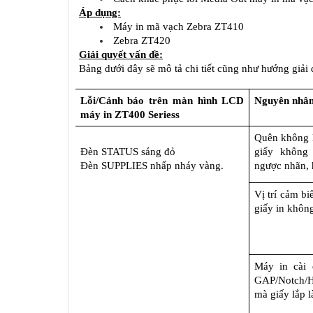
Áp dụng:
Máy in mã vạch Zebra ZT410
Zebra ZT420
Giải quyết vấn đề:
Bảng dưới đây sẽ mô tả chi tiết cũng như hướng giải 
Lỗi/Cảnh báo trên màn hình LCD 
Nguyên nhâ
máy in ZT400 Seriess
Quên không l
Đèn STATUS sáng đỏ
giấy không 
Đèn SUPPLIES nhấp nháy vàng.
ngược nhãn, 
Vị trí cảm bi
giấy in khôn
Máy in cài đ
GAP/Notch/H
mà giấy lắp là