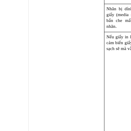
Nhãn bị dín
giấy (media 
bẩn che mất
nhãn.
Nếu giấy in l
cảm biến giấy
sạch sẽ mà vẫ