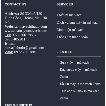
CONTACT US
SERVICES
Address:
Số 33/245/120
Thiết bị mã vạch
Định Công, Hoàng Mai, Hà
Nội
Dịch vụ sửa máy in mã vạch
Website:
mavachthudo.com
-
Linh kiện mã vạch
www.suamayinmavach.com
Tel:
0972.200.788 -
Thông tin thanh toán
0903.405.911
E-mail:
mavachthudo@gmail.com
Zalo:
0972.200.788
LIÊN KẾT
Sửa máy in mã vạch
Dây curoa máy in mã vạch
Zebra
Đầu in máy in mã vạch Zebra
Trục cao su máy in mã vạch
Zebra
THIS WEBSITE IS