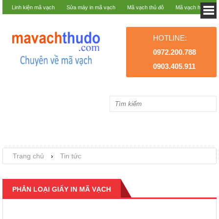
Linh kiện mã vạch
Sửa máy in mã vạch
Mã vạch thủ đô
Mã vạch hà nội
HOTLINE:
0972.200.788
0903.405.911
Trang chủ
›
Tin tức
PHÂN LOẠI GIẤY IN MÃ VẠCH