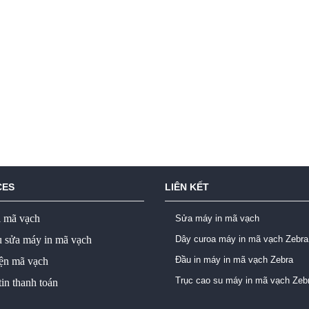
CES
LIÊN KẾT
ị mã vạch
Sửa máy in mã vạch
ụ sửa máy in mã vạch
Dây curoa máy in mã vạch Zebra
Đầu in máy in mã vạch Zebra
iện mã vạch
Trục cao su máy in mã vạch Zeb
in thanh toán