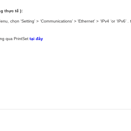
g thực tế ):
, chọn ‘Setting’ > ‘Communications’ > ‘Ethernet’ > ‘IPv4 ‘or ‘IPv6’ . 
ông qua PrintSet
tại đây