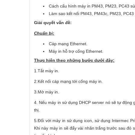
Cách cấu hình máy in PM43, PM23, PC43 sử
Làm sao kết nối PM43, PM43c, PM23, PC43 
Giải quyết vấn đề:
Chuẩn bị:
Cáp mạng Ethernet.
Máy in hỗ trợ cổng Ethernet.
Thực hiện theo những bước dưới đây:
1.Tắt máy in.
2.Kết nối cáp mạng tới cổng máy in.
3.Mở máy in.
4. Nếu máy in sử dụng DHCP server nó sẽ tự động gá
thị.
5.Đối với máy in sử dụng icon, sử dụng Intermec Pri
Khi này máy in sẽ đẩy vài nhãn trắng trước sau đó 