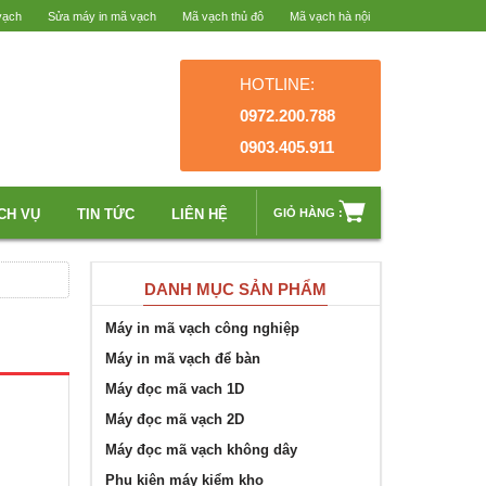
vạch
Sửa máy in mã vạch
Mã vạch thủ đô
Mã vạch hà nội
HOTLINE:
0972.200.788
0903.405.911
CH VỤ
TIN TỨC
LIÊN HỆ
GIỎ HÀNG :
DANH MỤC SẢN PHẨM
Máy in mã vạch công nghiệp
Máy in mã vạch để bàn
Máy đọc mã vach 1D
Máy đọc mã vạch 2D
Máy đọc mã vạch không dây
Phụ kiện máy kiểm kho