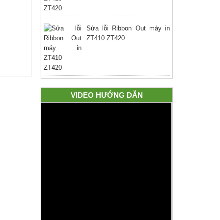
Sửa lỗi Ribbon Out máy in
ZT410 ZT420
VIDEO HƯỚNG DẪN