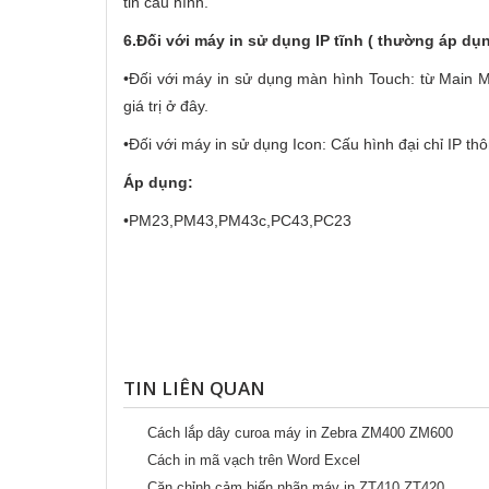
tin cấu hình.
6.Đối với máy in sử dụng IP tĩnh ( thường áp dụn
•Đối với máy in sử dụng màn hình Touch: từ Main Menu
giá trị ở đây.
•Đối với máy in sử dụng Icon: Cấu hình đại chỉ IP th
Áp dụng:
•PM23,PM43,PM43c,PC43,PC23
TIN LIÊN QUAN
Cách lắp dây curoa máy in Zebra ZM400 ZM600
Cách in mã vạch trên Word Excel
Căn chỉnh cảm biến nhãn máy in ZT410 ZT420