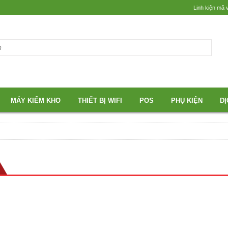
Linh kiện mã 
MÁY KIỂM KHO
THIẾT BỊ WIFI
POS
PHỤ KIỆN
DỊ