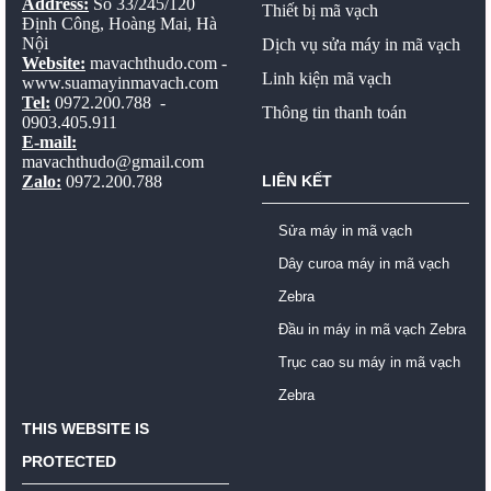
Address:
Số 33/245/120
Thiết bị mã vạch
Định Công, Hoàng Mai, Hà
Nội
Dịch vụ sửa máy in mã vạch
Website:
mavachthudo.com
-
Linh kiện mã vạch
www.suamayinmavach.com
Tel:
0972.200.788 -
Thông tin thanh toán
0903.405.911
E-mail:
mavachthudo@gmail.com
Zalo:
0972.200.788
LIÊN KẾT
Sửa máy in mã vạch
Dây curoa máy in mã vạch
Zebra
Đầu in máy in mã vạch Zebra
Trục cao su máy in mã vạch
Zebra
THIS WEBSITE IS
PROTECTED