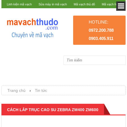
Linh kiện mã vạch
Sửa máy in mã vạch
Mã vạch thủ đô
Mã vạch hà nội
HOTLINE:
0972.200.788
0903.405.911
Trang chủ
›
Tin tức
CÁCH LẮP TRỤC CAO SU ZEBRA ZM400 ZM600