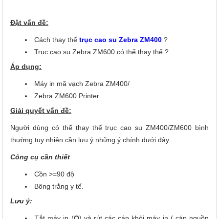
Đặt vấn đề:
Cách thay thế
trục cao su Zebra ZM400
?
Trục cao su Zebra ZM600 có thể thay thế ?
Áp dụng:
Máy in mã vạch Zebra ZM400/
Zebra ZM600 Printer
Giải quyết vấn đề:
Người dùng có thể thay thế trục cao su ZM400/ZM600 bình
thường tuy nhiên cần lưu ý những ý chính dưới đây.
Công cụ cần thiết
Cồn >=90 độ
Bông trắng y tế.
Lưu ý:
Tắt máy in (
O
) và rút các cáp khỏi máy in ( cáp nguồn