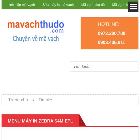
Linh kiện mã vạch
Sửa máy in mã vạch
Mã vạch thủ đô
Mã vạch hà nội
HOTLINE:
0972.200.788
0903.405.911
Trang chủ
›
Tin tức
MENU MÁY IN ZEBRA S4M EPL