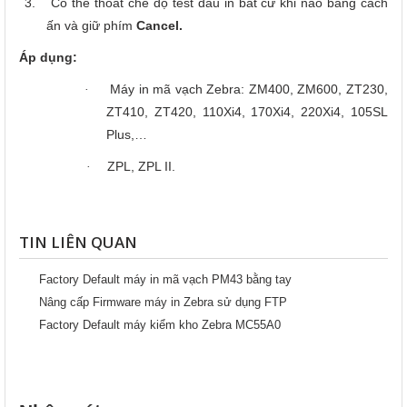
3.
Có thể thoát chế độ test đầu in bất cứ khi nào băng cách
ấn và giữ phím
Cancel.
Áp dụng:
Máy in mã vạch Zebra: ZM400, ZM600, ZT230,
·
ZT410, ZT420, 110Xi4, 170Xi4, 220Xi4, 105SL
Plus,…
ZPL, ZPL II.
·
TIN LIÊN QUAN
Factory Default máy in mã vạch PM43 bằng tay
Nâng cấp Firmware máy in Zebra sử dụng FTP
Factory Default máy kiểm kho Zebra MC55A0