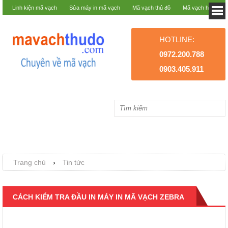
Linh kiện mã vạch
Sửa máy in mã vạch
Mã vạch thủ đô
Mã vạch hà nội
HOTLINE:
0972.200.788
0903.405.911
Trang chủ
›
Tin tức
CÁCH KIỂM TRA ĐẦU IN MÁY IN MÃ VẠCH ZEBRA