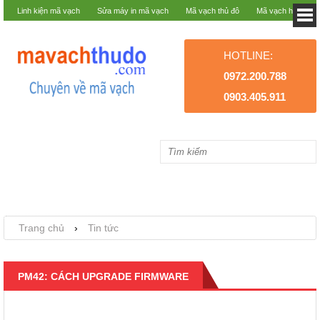
Linh kiện mã vạch
Sửa máy in mã vạch
Mã vạch thủ đô
Mã vạch hà nội
HOTLINE:
0972.200.788
0903.405.911
Trang chủ
›
Tin tức
PM42: CÁCH UPGRADE FIRMWARE