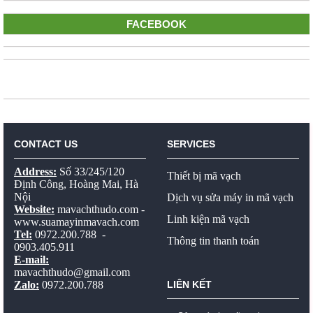
FACEBOOK
CONTACT US
SERVICES
Address:
Số 33/245/120
Thiết bị mã vạch
Định Công, Hoàng Mai, Hà
Nội
Dịch vụ sửa máy in mã vạch
Website:
mavachthudo.com
-
Linh kiện mã vạch
www.suamayinmavach.com
Tel:
0972.200.788 -
Thông tin thanh toán
0903.405.911
E-mail:
mavachthudo@gmail.com
Zalo:
0972.200.788
LIÊN KẾT