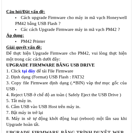
Câu hỏi/Đặt vấn đề:
Cách upgrade Firmware cho máy in mã vạch Honeywell 
PM42 bằng USB Flash ?
Các cách Upgrade Firmware máy in mã vạch PM42 ?
Áp dụng:
PM42 Printer
Giải quyết vấn đề:
Để thực hiện Upgrade Firmware cho PM42, vui lòng thực hiện 
một trong các cách dưới đây:
UPGRADE FIRMWARE BẰNG USB DRIVE
1. Click 
tại đây
 để tải File Firmware
2. Định dạng (Format) USB Flash : FAT32
3. Copy file Firmware định dạng (.*BIN) vàp thư mục gốc của 
USB .
4. Reject USB ở chế độ an toàn ( Safely Eject the USB Drive )
5. Tắt máy in.
6. Cắm USB vào USB Host trên máy in.
7. Bật máy in trở lại
8. Máy in sẽ tự động khởi động loại (reboot) một lần sau khi 
Upgrade hoàn tất.
UPGRADE FIRMWARE BẰNG TRÌNH DUYỆT WEB -