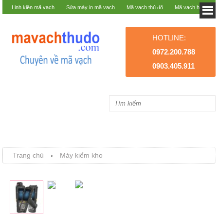
Linh kiện mã vạch
Sửa máy in mã vạch
Mã vạch thủ đô
Mã vạch hà nội
HOTLINE:
0972.200.788
0903.405.911
Trang chủ
›
Máy kiểm kho