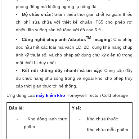
phòng đông mà không ngưng tụ băng đá.
Độ chắc chắn:
Giảm thiểu thời gian chết và giảm thiểu
chi phí sửa chữa với thiết kế chuẩn IP65 cho phép rơi
nhiều lần xuống sàn bê tông với độ cao 6
ft
.
TM
Công nghệ chụp ảnh Adaptus
Imaging:
Cho phép
đọc hầu hết các loại mã vạch 1D, 2D, cung khả năng chụp
ảnh kỹ thuật số, và cho phép sử dụng chữ ký điện tử trong
một thiết bị duy nhất.
Kết nối không dây nhanh và tin cậy:
Cung cấp đầy
đủ chức năng phủ sóng trong và ngoài kho, cho phép truy
cập thời gian thực tới hệ thống.
Ứng dụng của
máy kiểm kho
Honeywell Tecton Cold Storage
Bán lẻ:
Y tế:
-
Kho đông lạnh thực
-
Kho chứa thuốc
phẩm
-
Kho chứa mẫu phẩm