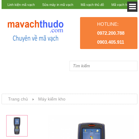
Linh kiện mã vạch
Sửa máy in mã vạch
Mã vạch thủ đô
Mã vạch hà nội
HOTLINE:
0972.200.788
0903.405.911
Trang chủ
›
Máy kiểm kho