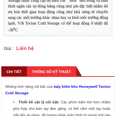
Storage được cung cấp bộ điều chế “ sưởi’’ bên trong và màn
hình ngăn cản sự đóng băng cũng như pin đặc biệt nhằm tối
ưu hóa thời gian hoạt động cũng như khả năng di chuyển
sang các môi trường khác nhau hay ra khỏi môi trường đông
lạnh. Với Tecton Cold Storage có thể hoạt động ở nhiệt độ
0
-30
C
Liên hệ
Giá :
CHI TIẾT
THÔNG SỐ KỸ THUẬT
Những tính năng nổi bật của
máy kiểm kho Honeywell Tecton
Cold Storage
Thiết kế vật lý nổi bật:
Các phím bấm lớn hơn nhằm
phù hợp cho bàn tay đeo găng, có thể cầm một tay hoặc
gắn lên xe nâng, độ tương phản màn hình từ ngoài trời vào