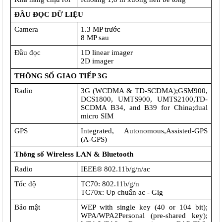
ĐẦU ĐỌC DỮ LIỆU
Camera
1.3 MP trước
8 MP sau
Đầu đọc 
1D linear imager
2D imager
THÔNG SỐ GIAO TIẾP 3G
Radio
3G (WCDMA & TD-SCDMA);GSM900, 
DCS1800, UMTS900, UMTS2100,TD-
SCDMA B34, and B39 for China;dual 
micro SIM
GPS
Integrated, Autonomous,Assisted-GPS 
(A-GPS)
Thông số Wireless LAN & Bluetooth
Radio
IEEE® 802.11b/g/n/ac
Tốc độ
TC70: 802.11b/g/n
TC70x: Up chuẩn ac - Gig
Bảo mật
WEP with single key (40 or 104 bit); 
WPA/WPA2Personal (pre-shared key); 