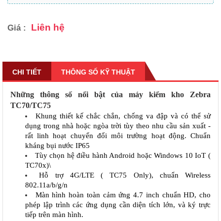
Liên hệ
Giá :
CHI TIẾT
THÔNG SỐ KỸ THUẬT
Những thông số nổi bật của máy kiểm kho Zebra
TC70/TC75
Khung thiết kế chắc chắn, chống va đập và có thể sử 
dụng trong nhà hoặc ngòa trời tùy theo nhu cầu sản xuất - 
rất linh hoạt chuyển đổi môi trường hoạt động. Chuẩn 
kháng bụi nước IP65
Tùy chọn hệ điều hành Android hoặc Windows 10 IoT ( 
TC70x)\
Hỗ trợ 4G/LTE ( TC75 Only), chuẩn Wireless 
802.11a/b/g/n
Màn hình hoàn toàn cảm ứng 4.7 inch chuẩn HD, cho 
phép lập trình các ứng dụng cần diện tích lớn, và ký trực 
tiếp trên màn hình.