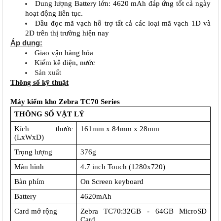
Dung lượng Battery lớn: 4620 mAh đáp ứng tốt cả ngày 
hoạt động liên tục.
Đầu đọc mã vạch hỗ trợ tất cả các loại mã vạch 1D và 
2D trên thị trường hiện nay
Áp dụng:
Giao vận hàng hóa
Kiểm kê điện, nước
Sản xuất
Thông số kỹ thuật
Máy kiểm kho Zebra TC70 Series
THÔNG SỐ VẬT LÝ
Kích thước 
161mm x 84mm x 28mm 
(LxWxD)
Trọng lượng
376g
Màn hình
4.7 inch Touch (1280x720)
Bàn phím
On Screen keyboard
Battery
4620mAh
Card mở rộng
Zebra TC70:32GB - 64GB MicroSD 
Card