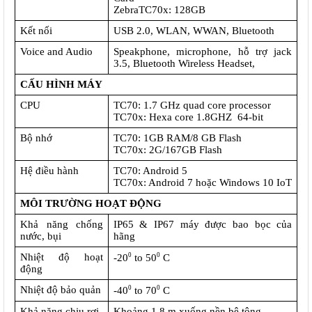
ZebraTC70x: 128GB
Kết nối
USB 2.0, WLAN, WWAN, Bluetooth
Voice and Audio
Speakphone, microphone, hỗ trợ jack 
3.5, Bluetooth Wireless Headset, 
CẤU HÌNH MÁY
CPU
TC70: 1.7 GHz quad core processor
TC70x: Hexa core 1.8GHZ  64-bit
Bộ nhớ
TC70: 1GB RAM/8 GB Flash
TC70x: 2G/167GB Flash
Hệ điều hành
TC70: Android 5
TC70x: Android 7 hoặc Windows 10 IoT
MÔI TRƯỜNG HOẠT ĐỘNG
Khả năng chống 
IP65 & IP67 máy được bao bọc của 
nước, bụi
hãng
Nhiệt độ hoạt 
0
0
-20
 to 50
 C
động
Nhiệt độ bảo quản
0
0
-40
 to 70
 C
Khả năng chịu rơi
Khoảng 1,8 m xuống nền bê tông