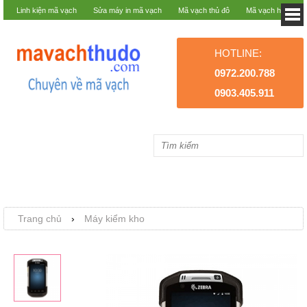
Linh kiện mã vạch
Sửa máy in mã vạch
Mã vạch thủ đô
Mã vạch hà nội
HOTLINE:
0972.200.788
0903.405.911
Trang chủ
›
Máy kiểm kho