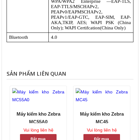
WPA/WPA2 Enterprise —EAP-TLS, 
EAP-TTLS/MSCHAPv2, 
PEAPv0/EAPMSCHAPv2, 
PEAPv1/EAP-GTC, EAP-SIM, EAP-
AKA,TKIP, AES; WAPI PSK (China 
Only); WAPI Certifcation(China Only)
Bluetooth
4.0
SẢN PHẨM LIÊN QUAN
Máy kiểm kho Zebra
Máy kiểm kho Zebra
MC55A0
MC45
Vui lòng liên hệ
Vui lòng liên hệ
Đặt mua
Đặt mua