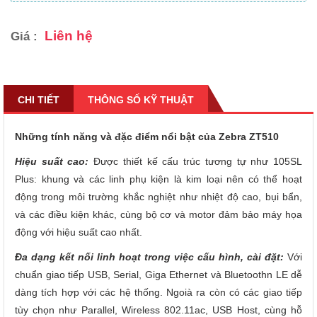
Liên hệ
Giá :
CHI TIẾT
THÔNG SỐ KỸ THUẬT
Những tính năng và đặc điểm nổi bật của Zebra ZT510
Hiệu suất cao:
Được thiết kế cấu trúc tương tự như 105SL
Plus: khung và các linh phụ kiện là kim loại nên có thể hoạt
động trong môi trường khắc nghiệt như nhiệt độ cao, bụi bẩn,
và các điều kiện khác, cùng bộ cơ và motor đảm bảo máy họa
động với hiệu suất cao nhất.
Đa dạng kết nối linh hoạt trong việc cấu hình, cài đặt:
Với
chuẩn giao tiếp USB, Serial, Giga Ethernet và Bluetoothn LE dễ
dàng tích hợp với các hệ thống. Ngoià ra còn có các giao tiếp
tùy chọn như Parallel, Wireless 802.11ac, USB Host, cùng hỗ