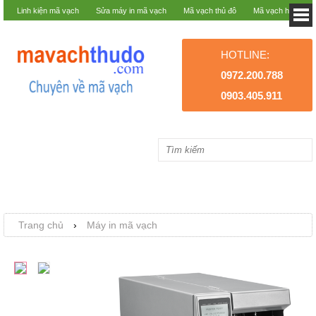
Linh kiện mã vạch
Sửa máy in mã vạch
Mã vạch thủ đô
Mã vạch hà nội
HOTLINE:
0972.200.788
0903.405.911
Trang chủ
›
Máy in mã vạch