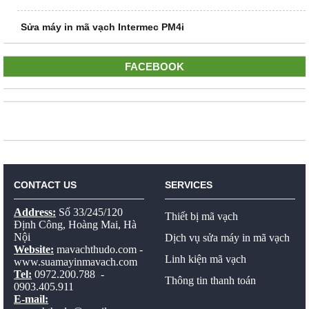
Sửa máy in mã vạch Intermec PM4i
FACEBOOK
CONTACT US
SERVICES
Address:
Số 33/245/120
Thiết bị mã vạch
Định Công, Hoàng Mai, Hà
Nội
Dịch vụ sửa máy in mã vạch
Website:
mavachthudo.com
-
Linh kiện mã vạch
www.suamayinmavach.com
Tel:
0972.200.788 -
Thông tin thanh toán
0903.405.911
E-mail: