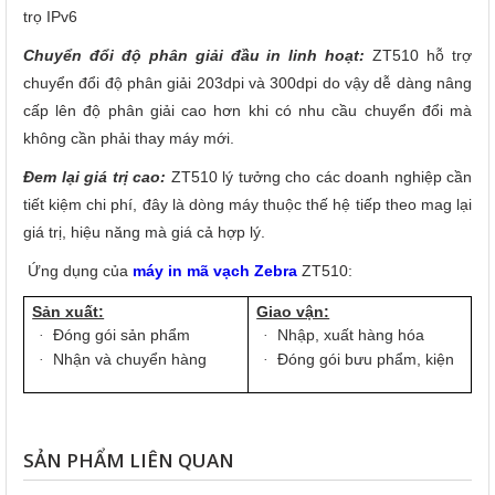
trọ IPv6
Chuyển đổi độ phân giải đầu in linh hoạt:
ZT510 hỗ trợ
chuyển đổi độ phân giải 203dpi và 300dpi do vậy dễ dàng nâng
cấp lên độ phân giải cao hơn khi có nhu cầu chuyển đổi mà
không cần phải thay máy mới.
Đem lại giá trị cao:
ZT510 lý tưởng cho các doanh nghiệp cần
tiết kiệm chi phí, đây là dòng máy thuộc thế hệ tiếp theo mag lại
giá trị, hiệu năng mà giá cả hợp lý.
Ứng dụng của
máy in mã vạch Zebra
ZT510:
Sản xuất:
Giao vận:
Đóng gói sản phẩm
Nhập, xuất hàng hóa
·
·
Nhận và chuyển hàng
Đóng gói bưu phẩm, kiện
·
·
SẢN PHẨM LIÊN QUAN