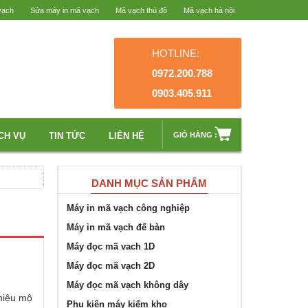
vạch
Sửa máy in mã vạch
Mã vạch thủ đô
Mã vạch hà nội
HOTLINE:
0972.200.788
0903.405.911
CH VỤ
TIN TỨC
LIÊN HỆ
GIỎ HÀNG :
DANH MỤC SẢN PHẨM
Máy in mã vạch công nghiệp
Máy in mã vạch để bàn
Máy đọc mã vach 1D
Máy đọc mã vạch 2D
Máy đọc mã vạch không dây
thiệu mộ
Phụ kiện máy kiểm kho