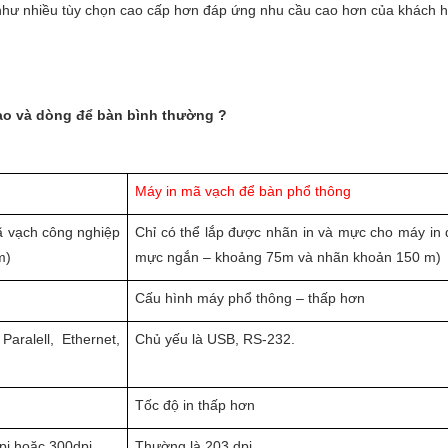
như nhiều tùy chọn cao cấp hơn đáp ứng nhu cầu cao hơn của khách 
cao và dòng để bàn bình thường ?
Máy in mã vạch để bàn phổ thông
 vạch công nghiệp
Chỉ có thể lắp được nhãn in và mực cho máy in 
m)
mực ngắn – khoảng 75m và nhãn khoản 150 m)
Cấu hình máy phổ thông – thấp hơn
aralell, Ethernet,
Chủ yếu là USB, RS-232.
Tốc độ in thấp hơn
pi hoặc 300dpi
Thường là 203 dpi