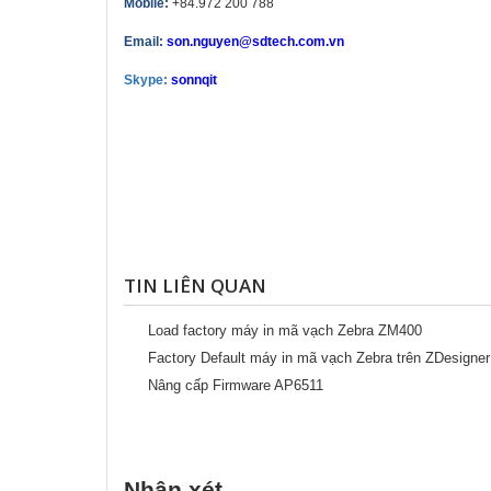
Mobile:
+84.972 200 788
Email:
son.nguyen@sdtech.com.vn
Skype:
sonnqit
TIN LIÊN QUAN
Load factory máy in mã vạch Zebra ZM400
Factory Default máy in mã vạch Zebra trên ZDesigner
Nâng cấp Firmware AP6511
Nhận xét