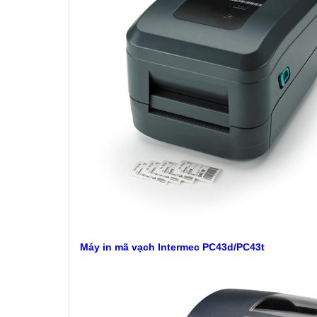
Máy in mã vạch Intermec PC43d/PC43t