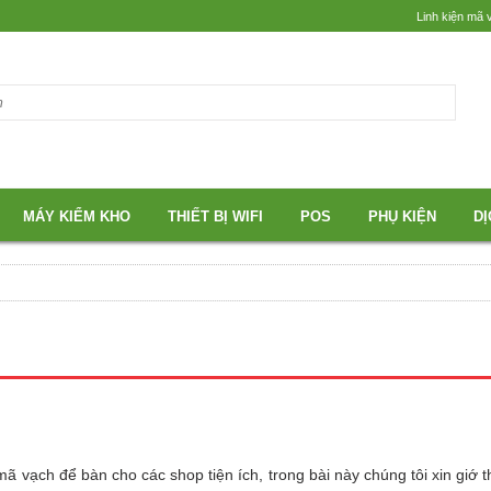
Linh kiện mã 
MÁY KIỂM KHO
THIẾT BỊ WIFI
POS
PHỤ KIỆN
DỊ
mã vạch để bàn cho các shop tiện ích, trong bài này chúng tôi xin giớ 