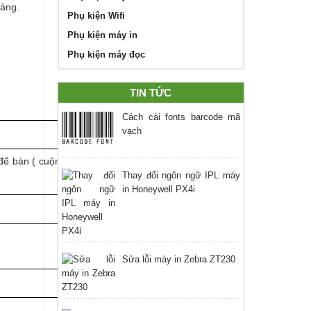
hàng.
Phụ kiện Wifi
Phụ kiện máy in
Phụ kiện máy đọc
TIN TỨC
Cách cài fonts barcode mã
vạch
để bàn ( cuộn
Thay đổi ngôn ngữ IPL máy
in Honeywell PX4i
Sửa lỗi máy in Zebra ZT230