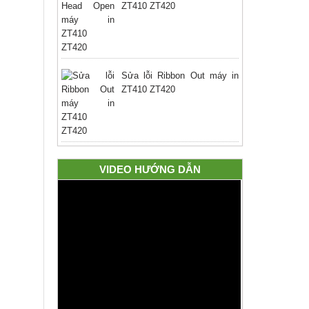
ZT410 ZT420
Sửa lỗi Ribbon Out máy in
ZT410 ZT420
VIDEO HƯỚNG DẪN