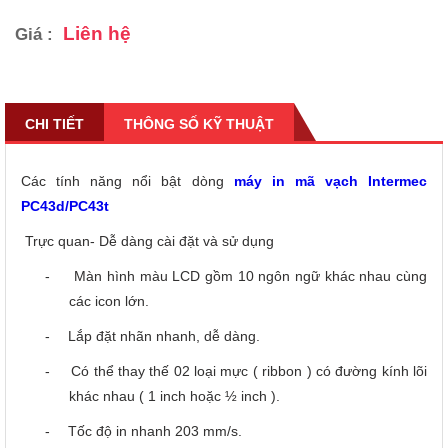
Liên hệ
Giá :
CHI TIẾT
THÔNG SỐ KỸ THUẬT
Các tính năng nổi bật dòng
máy in mã vạch Intermec
PC43d/PC43t
Trực quan- Dễ dàng cài đặt và sử dụng
-
Màn hình màu LCD gồm 10 ngôn ngữ khác nhau cùng
các icon lớn.
-
Lắp đặt nhãn nhanh, dễ dàng.
-
Có thể thay thế 02 loại mực ( ribbon ) có đường kính lõi
khác nhau ( 1 inch hoặc ½ inch ).
-
Tốc độ in nhanh 203 mm/s.