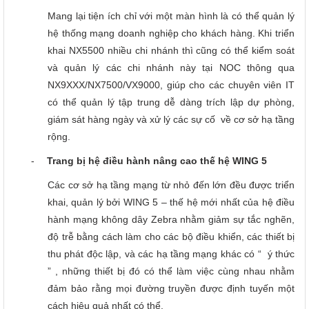
Mang lại tiện ích chỉ với một màn hình là có thể quản lý
hệ thống mạng doanh nghiệp cho khách hàng. Khi triển
khai NX5500 nhiều chi nhánh thì cũng có thể kiểm soát
và quản lý các chi nhánh này tại NOC thông qua
NX9XXX/NX7500/VX9000, giúp cho các chuyên viên IT
có thể quản lý tập trung dễ dàng trích lập dự phòng,
giám sát hàng ngày và xử lý các sự cố
về cơ sở hạ tầng
rộng.
-
Trang bị hệ điều hành nâng cao thế hệ WING 5
Các cơ sở hạ tầng mạng từ nhỏ đến lớn đều được triển
khai, quản lý bởi WING 5 – thế hệ mới nhất của hệ điều
hành mạng không dây Zebra nhằm giảm sự tắc nghẽn,
độ trễ bằng cách làm cho các bộ điều khiển, các thiết bị
thu phát độc lập, và các hạ tầng mạng khác có “
ý thức
” , những thiết bị đó có thể làm việc cùng nhau nhằm
đảm bảo rằng mọi đường truyền được định tuyến một
cách hiệu quả nhất có thể.