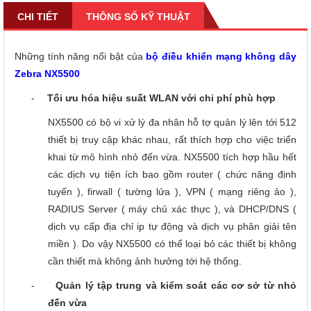
CHI TIẾT
THÔNG SỐ KỸ THUẬT
Những tính năng nổi bật của
bộ điều khiển mạng không dây
Zebra NX5500
-
Tối ưu hóa hiệu suất WLAN với chi phí phù hợp
NX5500 có bộ vi xử lý đa nhân hỗ tợ quản lý lên tới 512
thiết bị truy cập khác nhau, rất thích hợp cho việc triển
khai từ mô hình nhỏ đến vừa. NX5500 tích hợp hầu hết
các dịch vụ tiện ích bao gồm router ( chức năng định
tuyến ), firwall ( tường lửa ), VPN ( mạng riêng ảo ),
RADIUS Server ( máy chủ xác thực ), và DHCP/DNS (
dịch vụ cấp địa chỉ ip tự động và dịch vụ phân giải tên
miền ). Do vậy NX5500 có thể loại bỏ các thiết bị không
cần thiết mà không ảnh hưởng tới hệ thống.
-
Quản lý tập trung và kiểm soát các cơ sở từ nhỏ
đến vừa