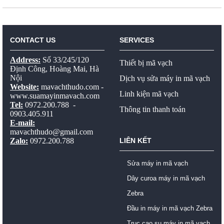
CONTACT US
SERVICES
Address:
Số 33/245/120
Thiết bị mã vạch
Định Công, Hoàng Mai, Hà
Nội
Dịch vụ sửa máy in mã vạch
Website:
mavachthudo.com
-
Linh kiện mã vạch
www.suamayinmavach.com
Tel:
0972.200.788 -
Thông tin thanh toán
0903.405.911
E-mail:
mavachthudo@gmail.com
Zalo:
0972.200.788
LIÊN KẾT
Sửa máy in mã vạch
Dây curoa máy in mã vạch
Zebra
Đầu in máy in mã vạch Zebra
Trục cao su máy in mã vạch