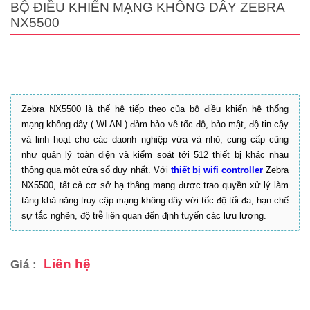
BỘ ĐIỀU KHIỂN MẠNG KHÔNG DÂY ZEBRA
NX5500
Zebra NX5500 là thế hệ tiếp theo của bộ điều khiển hệ thống
mạng không dây ( WLAN ) đảm bảo về tốc độ, bảo mật, độ tin cậy
và linh hoạt cho các daonh nghiệp vừa và nhỏ, cung cấp cũng
như quản lý toàn diện và kiểm soát tới 512 thiết bị khác nhau
thông qua một cửa sổ duy nhất. Với
thiết bị wifi controller
Zebra
NX5500, tất cả cơ sở hạ thầng mạng được trao quyền xử lý làm
tăng khả năng truy cập mạng không dây với tốc độ tối đa, hạn chế
sự tắc nghẽn, độ trễ liên quan đến định tuyến các lưu lượng.
Liên hệ
Giá :