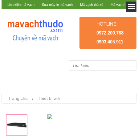
Linh kiện mã vạch
Sửa máy in mã vạch
Mã vạch thủ đô
Mã vạch hà nội
HOTLINE:
0972.200.788
0903.405.911
Trang chủ
›
Thiết bị wifi