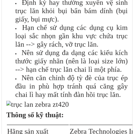
Định kỳ hay thường xuyên vệ sinh
trục lăn khỏi bụi bẩn bám dính (bụi
giấy, bụi mực).
Hạn chế sử dụng các dụng cụ kim
loại sắc nhọn gần khu vực chứa trục
lăn --> gây rách, vỡ trục lăn.
Nên sử dụng đa dạng các kiểu kích
thước giấy nhãn (nên là loại size lớn)
--> hạn chế trục lăn chai lì một phía.
Nên căn chỉnh độ tỳ đè của trục ép
đầu in phù hợp tránh quá căng gây
chai lì hay mất tính đàn hồi trục lăn.
Thông số kỹ thuật:
H
ãng sản xuất
Zebra Technologies I