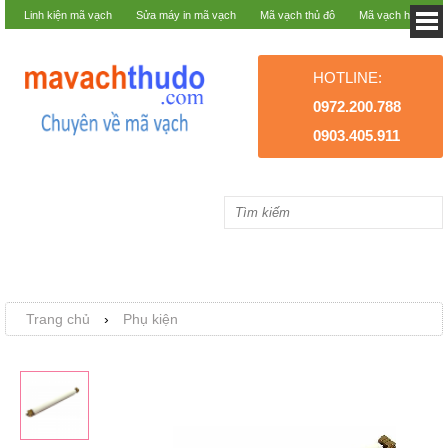
Linh kiện mã vạch
Sửa máy in mã vạch
Mã vạch thủ đô
Mã vạch hà nội
HOTLINE:
0972.200.788
0903.405.911
Trang chủ
›
Phụ kiện