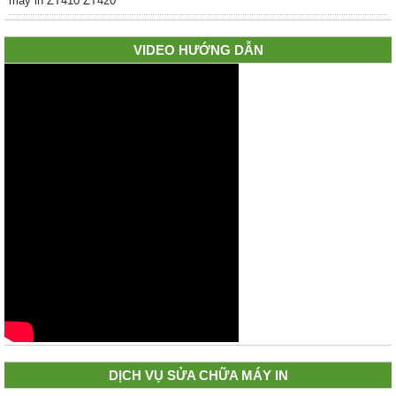
VIDEO HƯỚNG DẪN
DỊCH VỤ SỬA CHỮA MÁY IN