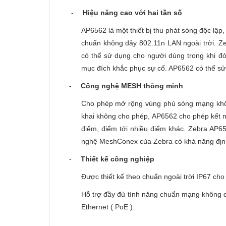
-
Hiệu năng cao với hai tần số
AP6562 là một thiết bị thu phát sóng độc lập, 
chuẩn không dây 802.11n LAN ngoài trời. Zeb
có thể sử dụng cho người dùng trong khi đ
mục đích khắc phục sự cố. AP6562 có thể sử 
-
Công nghệ MESH thông minh
Cho phép mở rộng vùng phủ sóng mạng không
khai không cho phép, AP6562 cho phép kết nối
điểm, điểm tới nhiều điểm khác. Zebra AP6
nghệ MeshConex của Zebra có khả năng định 
-
Thiết kế công nghiệp
Được thiết kế theo chuẩn ngoài trời IP67 cho 
Hỗ trợ đầy đủ tính năng chuẩn mạng không dâ
Ethernet ( PoE ).