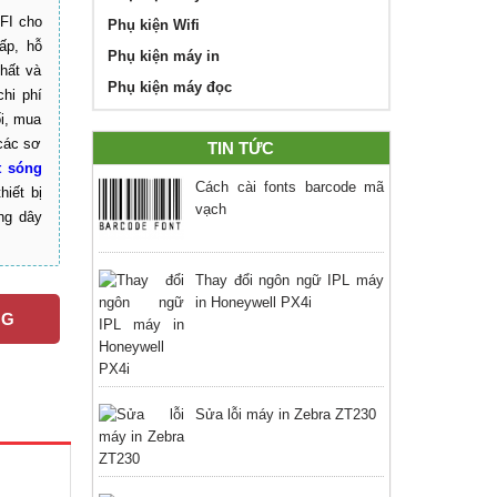
FI cho
Phụ kiện Wifi
ấp, hỗ
Phụ kiện máy in
hất và
Phụ kiện máy đọc
hi phí
i, mua
các sơ
TIN TỨC
t sóng
Cách cài fonts barcode mã
iết bị
vạch
ng dây
Thay đổi ngôn ngữ IPL máy
in Honeywell PX4i
NG
Sửa lỗi máy in Zebra ZT230