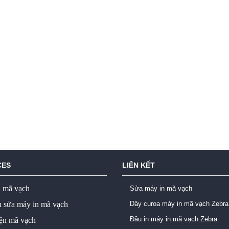
CES
LIÊN KẾT
ị mã vạch
Sửa máy in mã vạch
ụ sửa máy in mã vạch
Dây curoa máy in mã vạch Zebra
Đầu in máy in mã vạch Zebra
iện mã vạch