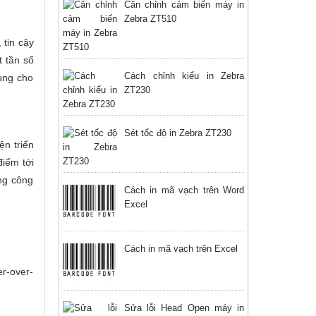
Căn chỉnh cảm biến máy in
Zebra ZT510
 tin cậy
t tần số
Cách chỉnh kiểu in Zebra
ùng cho
ZT230
Sét tốc độ in Zebra ZT230
n triển
điểm tới
ng công
Cách in mã vạch trên Word
Excel
Cách in mã vạch trên Excel
er-over-
Sửa lỗi Head Open máy in