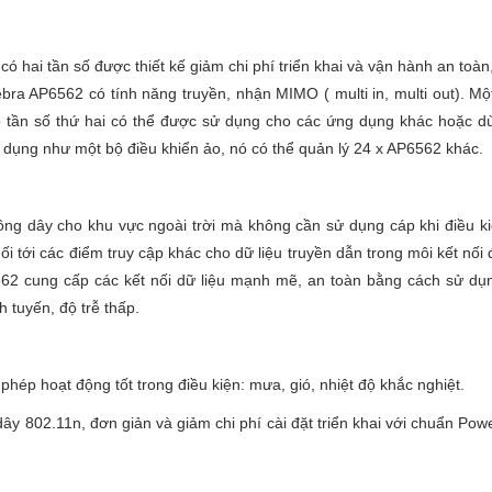
có hai tần số được thiết kế giảm chi phí triển khai và vận hành an toàn,
ra AP6562 có tính năng truyền, nhận MIMO ( multi in, multi out). Mộ
ó tần số thứ hai có thể được sử dụng cho các ứng dụng khác hoặc d
dụng như một bộ điều khiển ảo, nó có thể quản lý 24 x AP6562 khác.
 dây cho khu vực ngoài trời mà không cần sử dụng cáp khi điều kiệ
 tới các điểm truy cập khác cho dữ liệu truyền dẫn trong môi kết nối 
562 cung cấp các kết nối dữ liệu mạnh mẽ, an toàn bằng cách sử dụ
tuyến, độ trễ thấp.
phép hoạt động tốt trong điều kiện: mưa, gió, nhiệt độ khắc nghiệt.
y 802.11n, đơn giản và giảm chi phí cài đặt triển khai với chuẩn Pow