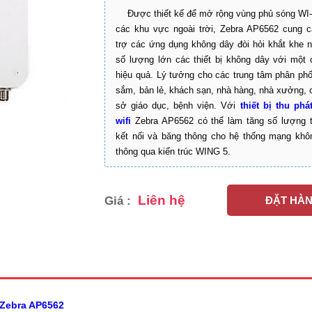
Được thiết kế để mở rộng vùng phủ sóng WI-
các khu vực ngoài trời, Zebra AP6562 cung c
trợ các ứng dụng không dây đòi hỏi khắt khe n
số lượng lớn các thiết bị không dây với một c
hiệu quả. Lý tưởng cho các trung tâm phân phố
sắm, bản lẻ, khách sạn, nhà hàng, nhà xưởng, 
sở giáo dục, bệnh viện. Với
thiết bị thu phá
wifi
Zebra AP6562 có thể làm tăng số lượng th
kết nối và băng thông cho hệ thống mạng khô
thông qua kiến trúc WING 5.
Liên hệ
Giá :
ĐẶT HÀ
 Zebra AP6562