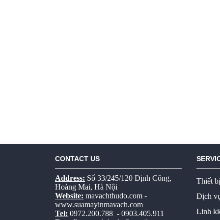
CONTACT US
SERVI
Address:
Số 33/245/120 Định Công,
Thiết b
Hoàng Mai, Hà Nội
Website:
mavachthudo.com
-
Dịch v
www.suamayinmavach.com
witter
Facebook
Linh k
Tel:
0972.200.788 - 0903.405.911