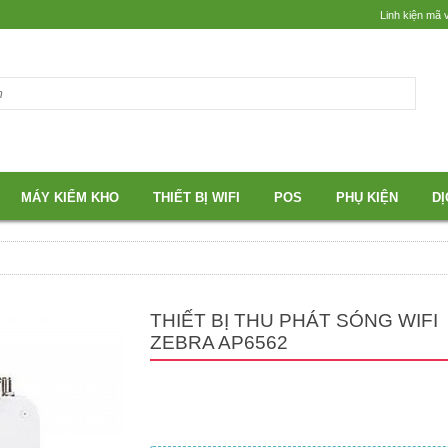
Linh kiện mã 
MÁY KIỂM KHO
THIẾT BỊ WIFI
POS
PHỤ KIỆN
DỊ
THIẾT BỊ THU PHÁT SÓNG WIFI
ZEBRA AP6562