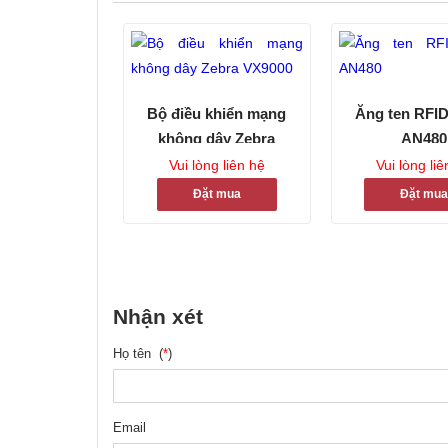
Bộ điều khiển mạng
Ăng ten RFID
không dây Zebra
AN480
VX9000
Vui lòng liên hệ
Vui lòng li
Đặt mua
Đặt mu
Nhận xét
Họ tên (
*
)
Email