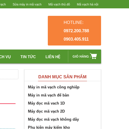
vạch
Sửa máy in mã vạch
Mã vạch thủ đô
Mã vạch hà nội
HOTLINE:
0972.200.788
0903.405.911
CH VỤ
TIN TỨC
LIÊN HỆ
GIỎ HÀNG :
DANH MỤC SẢN PHẨM
Máy in mã vạch công nghiệp
Máy in mã vạch để bàn
Máy đọc mã vach 1D
Máy đọc mã vạch 2D
Máy đọc mã vạch không dây
Phụ kiện máy kiểm kho