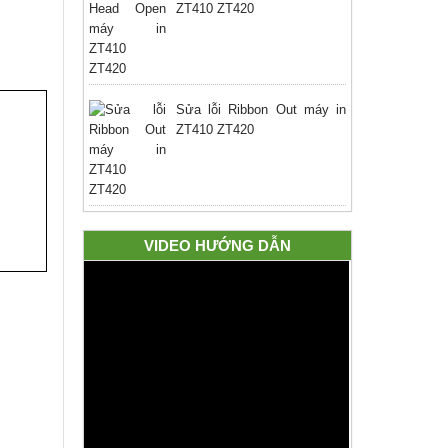
ZT410 ZT420
Sửa lỗi Ribbon Out máy in
ZT410 ZT420
VIDEO HƯỚNG DẪN