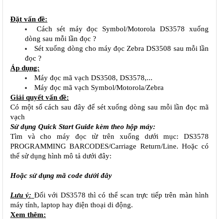
Đặt vấn đề:
Cách sét máy đọc Symbol/Motorola DS3578 xuống 
dòng sau mỗi lần đọc ?
Sét xuống dòng cho máy đọc Zebra DS3508 sau mỗi lần 
đọc ?
Áp dụng:
Máy đọc mã vạch DS3508, DS3578,...
Máy đọc mã vạch Symbol/Motorola/Zebra
Giải quyết vấn đề:
Có một số cách sau đây để sét xuống dòng sau mỗi lần đọc mã 
vạch
Sử dụng Quick Start Guide kèm theo hộp máy:
Tìm và cho máy đọc từ trên xuống dưới mục: DS3578 
PROGRAMMING BARCODES/Carriage Return/Line. Hoặc có 
thể sử dụng hình mô tả dưới đây:
Hoặc sử dụng mã code dưới đây
Lưu ý:
Đối với DS3578 thì có thể scan trực tiếp trên màn hình 
máy tính, laptop hay điện thoại di động.
Xem thêm: