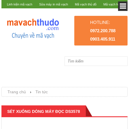
Linh kiện mã vạch
Sửa máy in mã vạch
Mã vạch thủ đô
Mã vạch hà nội
HOTLINE:
0972.200.788
0903.405.911
Trang chủ
›
Tin tức
SÉT XUỐNG DÒNG MÁY ĐỌC DS3578