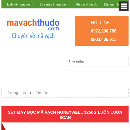
Linh kiện mã vạch
Sửa máy in mã vạch
Mã vạch thủ đô
Mã vạch hà nội
HOTLINE:
0972.200.788
0903.405.911
Trang chủ
›
Tin tức
SÉT MÁY ĐỌC MÃ VẠCH HONEYWELL 1250G LUÔN LUÔN
SCAN