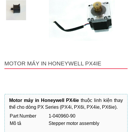
MOTOR MÁY IN HONEYWELL PX4IE
Motor máy in Honeywell PX4ie
thuộc linh kiện thay
thế cho dòng PX Series (PX4i, PX6i, PX4ie, PX6ie).
Part Number
1-040960-90
Mô tả
Stepper motor assembly