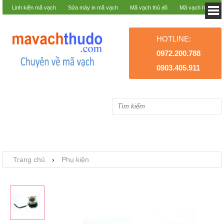
Linh kiện mã vạch
Sửa máy in mã vạch
Mã vạch thủ đô
Mã vạch hà nội
HOTLINE:
0972.200.788
0903.405.911
Trang chủ
›
Phụ kiện