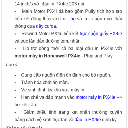
14 inch/s với đầu in PX4ie 203 dpi.
Main Motor PX4i đã bao gồm Pully tích hợp tạo
liên kết đồng thời với
trục lăn
và trục cuộn mực thải
thông qua
dây curoa
.
Rewind Motor PX4i: liên kết
trục cuộn giấy PX4ie
và trục lăn dẫn đường tem, nhãn.
Hỗ trợ đồng thời cả ba loại đầu in PX4ie với
motor máy in Honeywell PX4ie
- Plug and Play.
Lưu ý:
Cung cấp nguồn điện ổn định cho bộ nguồn.
Tránh hóa chất ăn mòn.
Vệ sinh định kỳ khu vực máy in.
Hạn chế va đập mạnh vào
motor máy in PX4ie
-->
hư kết cấu.
Giảm thiểu tình trạng kẹt nhãn thường xuyên
bằng cách vệ sinh trục lăn và
đầu in PX4ie
định kỳ.