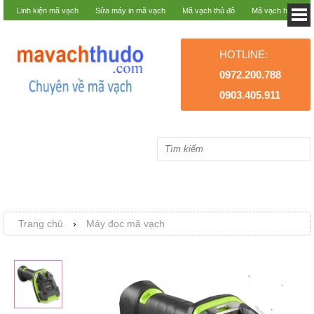
Linh kiện mã vạch
Sửa máy in mã vạch
Mã vạch thủ đô
Mã vạch hà nội
HOTLINE:
0972.200.788
0903.405.911
Trang chủ
›
Máy đọc mã vạch