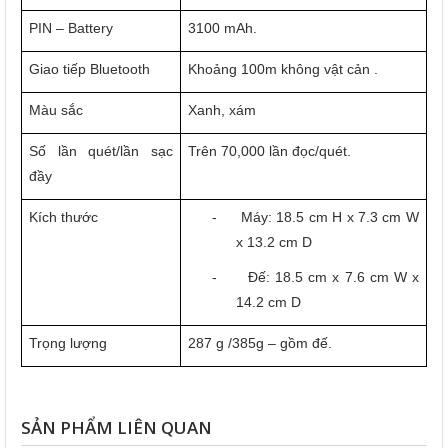
PIN – Battery
3100 mAh.
Giao tiếp Bluetooth
Khoảng 100m không vật cản .
Màu sắc
Xanh, xám
Số lần quét/lần sạc
Trên 70,000 lần đọc/quét.
đầy
Kích thước
-
Máy: 18.5 cm H x 7.3 cm W
x 13.2 cm D
-
Đế: 18.5 cm x 7.6 cm W x
14.2 cm D
Trọng lượng
287 g /385g – gồm đế.
SẢN PHẨM LIÊN QUAN