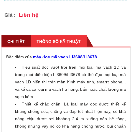
Liên hệ
Giá :
CHI TIẾT
THÔNG SỐ KỸ THUẬT
Đặc điểm của
máy đọc mã vạch LI3608/LI3678
Hiệu suất đọc vượt trội trên mọi loại mã vạch 1D và
trong mọi điều kiện:LI3609/LI3678 có thể đọc mọi loại mã
vạch 1D hiển thị trên màn hình máy tính, smarrt phone,..
và kể cả cá loại mã vạch hư hỏng, bẩn hoặc chất lượng mã
vạch kém.
Thiết kế chắc chắn: Là loại máy đọc được thiết kế
khung chống sốc, chống va đạp tốt nhất hiện nay, có khả
năng chịu được rơi khoảng 2.4 m xuống nển bê tông,
không những vậy nó có khả năng chống nước, bụi chuẩn