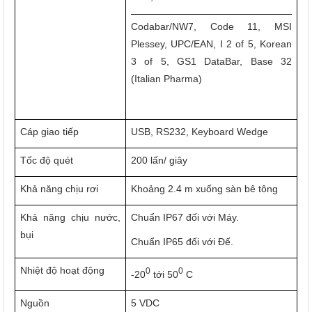
Codabar/NW7, Code 11, MSI
Plessey, UPC/EAN, I 2 of 5, Korean
3 of 5, GS1 DataBar, Base 32
(Italian Pharma)
Cáp giao tiếp
USB, RS232, Keyboard Wedge
Tốc độ quét
200 lấn/ giây
Khả năng chịu rơi
Khoảng 2.4 m xuống sàn bê tông
Khả năng chịu nước,
Chuẩn IP67 đối với Máy.
bụi
Chuẩn IP65 đối với Đế.
Nhiệt độ hoạt động
0
0
-20
tới 50
C
Nguồn
5 VDC