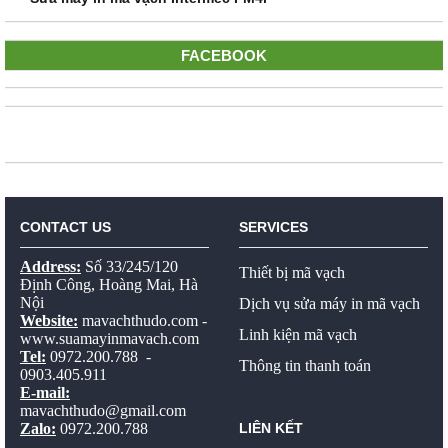
FACEBOOK
CONTACT US
SERVICES
Address:
Số 33/245/120
Thiết bị mã vạch
Định Công, Hoàng Mai, Hà
Nội
Dịch vụ sửa máy in mã vạch
Website:
mavachthudo.com
-
Linh kiện mã vạch
www.suamayinmavach.com
Tel:
0972.200.788 -
Thông tin thanh toán
0903.405.911
E-mail:
mavachthudo@gmail.com
Zalo:
0972.200.788
LIÊN KẾT