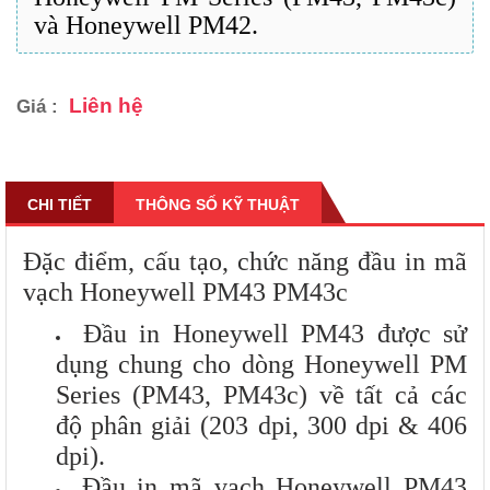
và Honeywell PM42.
Liên hệ
Giá :
CHI TIẾT
THÔNG SỐ KỸ THUẬT
Đặc điểm, cấu tạo, chức năng đầu in mã
vạch Honeywell PM43 PM43c
Đầu in Honeywell PM43 được sử
dụng chung cho dòng Honeywell PM
Series (PM43, PM43c) về tất cả các
độ phân giải (203 dpi, 300 dpi & 406
dpi).
Đầu in mã vạch Honeywell PM43