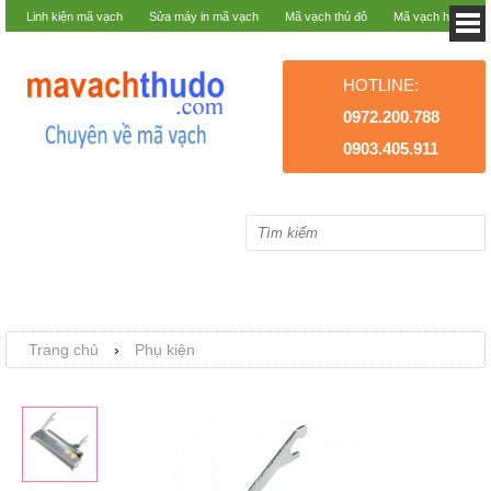
Linh kiện mã vạch
Sửa máy in mã vạch
Mã vạch thủ đô
Mã vạch hà nội
HOTLINE:
0972.200.788
0903.405.911
Trang chủ
›
Phụ kiện