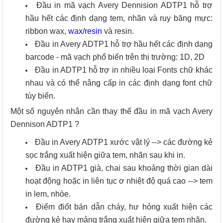
Đầu in mã vạch Avery Dennision ADTP1 hỗ trợ
hầu hết các định dạng tem, nhãn và ruy băng mực:
ribbon wax,
wax/resin
và resin.
Đầu in Avery ADTP1 hỗ trợ hầu hết các định dạng
barcode - mã vạch phổ biến trên thị trường: 1D, 2D
Đầu in ADTP1 hỗ trợ in nhiều loại Fonts chữ khác
nhau và có thể nâng cấp in các định dạng font chữ
tùy biến.
Một số nguyên nhân cần thay thế đầu in mã vạch Avery
Dennison ADTP1 ?
Đầu in Avery ADTP1 xước vật lý --> các đường kẻ
sọc trắng xuất hiện giữa tem, nhãn sau khi in.
Đầu in ADTP1 già, chai sau khoảng thời gian dài
hoạt động hoặc in liên tục ơ nhiệt độ quá cao --> tem
in lem, nhòe.
Điểm điốt bán dẫn cháy, hư hỏng xuất hiện các
đường kẻ hay mảng trắng xuất hiện giữa tem nhãn.