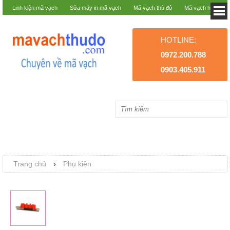
Linh kiện mã vạch
Sửa máy in mã vạch
Mã vạch thủ đô
Mã vạch hà nội
HOTLINE:
0972.200.788
0903.405.911
Trang chủ
›
Phụ kiện