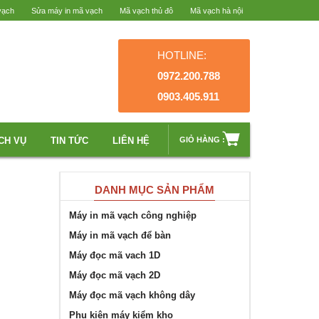
vạch
Sửa máy in mã vạch
Mã vạch thủ đô
Mã vạch hà nội
HOTLINE:
0972.200.788
0903.405.911
CH VỤ
TIN TỨC
LIÊN HỆ
GIỎ HÀNG :
DANH MỤC SẢN PHẨM
Máy in mã vạch công nghiệp
Máy in mã vạch để bàn
Máy đọc mã vach 1D
Máy đọc mã vạch 2D
Máy đọc mã vạch không dây
Phụ kiện máy kiểm kho