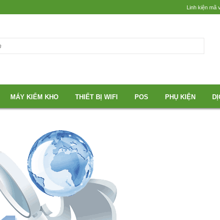
Linh kiện mã 
MÁY KIỂM KHO
THIẾT BỊ WIFI
POS
PHỤ KIỆN
DỊ