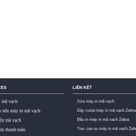
CES
LIÊN KẾT
ị mã vạch
Sửa máy in mã vạch
ụ sửa máy in mã vạch
Dây curoa máy in mã vạch Zebra
Đầu in máy in mã vạch Zebra
iện mã vạch
Trục cao su máy in mã vạch Zeb
in thanh toán