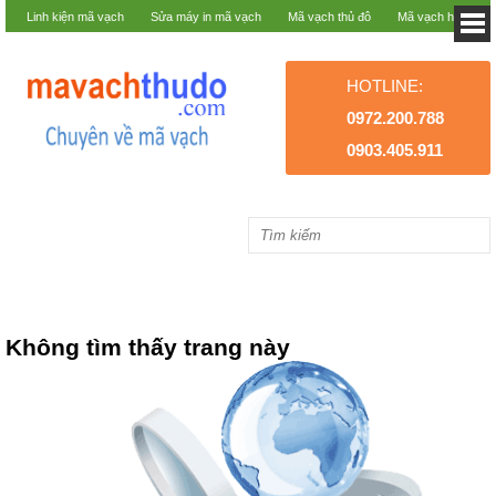
Linh kiện mã vạch
Sửa máy in mã vạch
Mã vạch thủ đô
Mã vạch hà nội
HOTLINE:
0972.200.788
0903.405.911
Không tìm thấy trang này