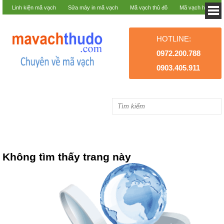
Linh kiện mã vạch
Sửa máy in mã vạch
Mã vạch thủ đô
Mã vạch hà nội
HOTLINE:
0972.200.788
0903.405.911
Không tìm thấy trang này