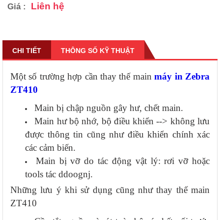
Liên hệ
Giá :
CHI TIẾT
THÔNG SỐ KỸ THUẬT
Một số trường hợp cần thay thế main
máy in Zebra
ZT410
Main bị chập nguồn gây hư, chết main.
Main hư bộ nhớ, bộ điều khiển --> không lưu
được thông tin cũng như điều khiển chính xác
các cảm biến.
Main bị vỡ do tác động vật lý: rơi vỡ hoặc
tools tác ddoognj.
Những lưu ý khi sử dụng cũng như thay thế main
ZT410