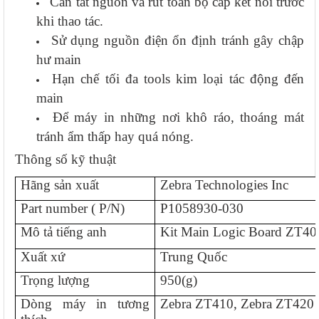
Cần tắt nguồn và rút toàn bộ cáp kết nối trước
khi thao tác.
Sử dụng nguồn điện ổn định tránh gây chập
hư main
Hạn chế tối đa tools kim loại tác động đến
main
Để máy in những nơi khô ráo, thoáng mát
tránh ẩm thấp hay quá nóng.
Thông số kỹ thuật
Hãng sản xuất
Zebra Technologies Inc
Part number ( P/N)
P1058930-030
Mô tả tiếng anh
Kit Main Logic Board ZT400
Xuất xứ
Trung Quốc
Trọng lượng
950
(g
)
Dòng máy in tương
Zebra ZT410, Zebra ZT420