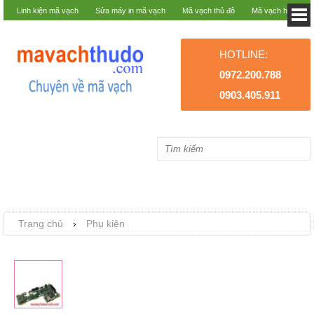
Linh kiện mã vạch
Sửa máy in mã vạch
Mã vạch thủ đô
Mã vạch hà nội
HOTLINE:
0972.200.788
0903.405.911
Trang chủ
›
Phụ kiện