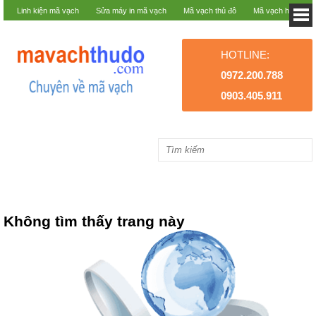
Linh kiện mã vạch
Sửa máy in mã vạch
Mã vạch thủ đô
Mã vạch hà nội
HOTLINE:
0972.200.788
0903.405.911
Không tìm thấy trang này