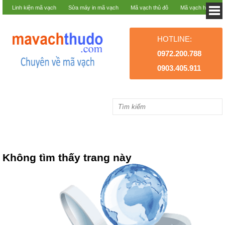
Linh kiện mã vạch
Sửa máy in mã vạch
Mã vạch thủ đô
Mã vạch hà nội
HOTLINE:
0972.200.788
0903.405.911
Không tìm thấy trang này